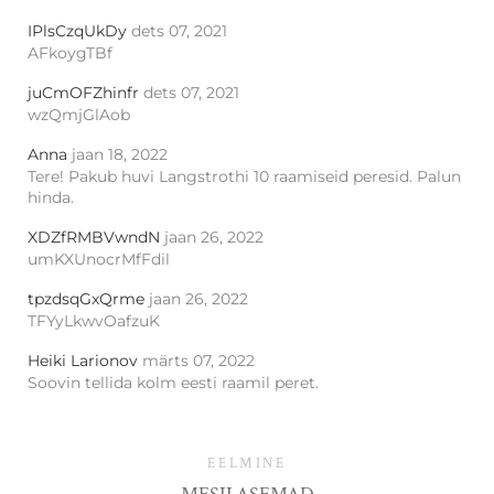
IPlsCzqUkDy
dets 07, 2021
AFkoygTBf
juCmOFZhinfr
dets 07, 2021
wzQmjGlAob
Anna
jaan 18, 2022
Tere! Pakub huvi Langstrothi 10 raamiseid peresid. Palun
hinda.
XDZfRMBVwndN
jaan 26, 2022
umKXUnocrMfFdil
tpzdsqGxQrme
jaan 26, 2022
TFYyLkwvOafzuK
Heiki Larionov
märts 07, 2022
Soovin tellida kolm eesti raamil peret.
EELMINE