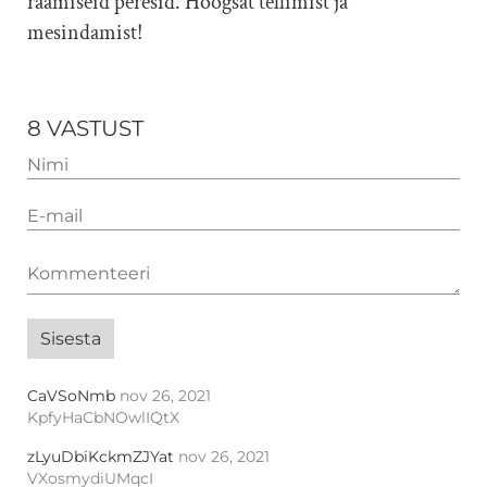
raamiseid peresid. Hoogsat tellimist ja
mesindamist!
8 VASTUST
CaVSoNmb
nov 26, 2021
KpfyHaCbNOwlIQtX
zLyuDbiKckmZJYat
nov 26, 2021
VXosmydiUMqcI