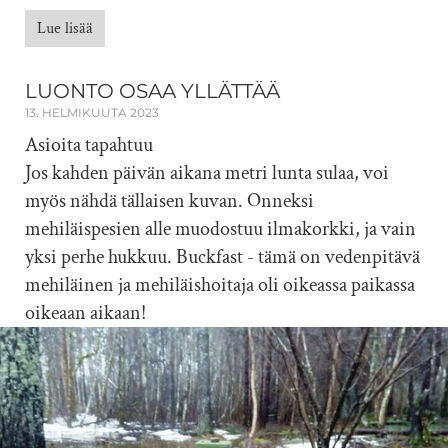
Lue lisää
LUONTO OSAA YLLÄTTÄÄ
13. HELMIKUUTA 2023
Asioita tapahtuu
Jos kahden päivän aikana metri lunta sulaa, voi
myös nähdä tällaisen kuvan. Onneksi
mehiläispesien alle muodostuu ilmakorkki, ja vain
yksi perhe hukkuu. Buckfast - tämä on vedenpitävä
mehiläinen ja mehiläishoitaja oli oikeassa paikassa
oikeaan aikaan!