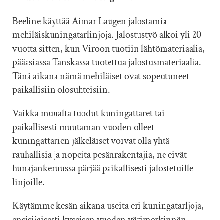
Beeline käyttää Aimar Laugen jalostamia
mehiläiskuningatarlinjoja. Jalostustyö alkoi yli 20
vuotta sitten, kun Viroon tuotiin lähtömateriaalia,
pääasiassa Tanskassa tuotettua jalostusmateriaalia.
Tänä aikana nämä mehiläiset ovat sopeutuneet
paikallisiin olosuhteisiin.
Vaikka muualta tuodut kuningattaret tai
paikallisesti muutaman vuoden olleet
kuningattarien jälkeläiset voivat olla yhtä
rauhallisia ja nopeita pesänrakentajia, ne eivät
hunajankeruussa pärjää paikallisesti jalostetuille
linjoille.
Käytämme kesän aikana useita eri kuningatarljoja,
ensisijaisesti kyseisen vuoden värimerkinnän