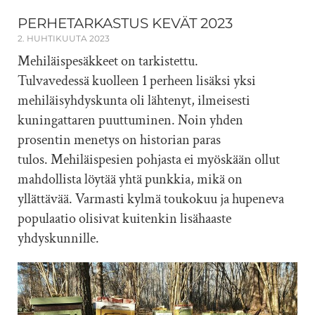
PERHETARKASTUS KEVÄT 2023
2. HUHTIKUUTA 2023
Mehiläispesäkkeet on tarkistettu.
Tulvavedessä kuolleen 1 perheen lisäksi yksi
mehiläisyhdyskunta oli lähtenyt, ilmeisesti
kuningattaren puuttuminen. Noin yhden
prosentin menetys on historian paras
tulos. Mehiläispesien pohjasta ei myöskään ollut
mahdollista löytää yhtä punkkia, mikä on
yllättävää. Varmasti kylmä toukokuu ja hupeneva
populaatio olisivat kuitenkin lisähaaste
yhdyskunnille.