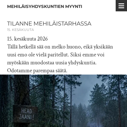
MEHILÄISYHDYSKUNTIEN MYYNTI
TILANNE MEHILÄISTARHASSA
15. KESÄKUUTA
15. kesäkuuta 2026
Tällä hetkellä sää on melko huono, eikä yksikään
uusi emo ole vielä paritellut. Siksi emme voi
myöskään muodostaa uusia yhdyskuntia.
Odotamme parempaa säätä.