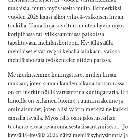
mukaisia, mutta myös useita muita. Esimerkiksi
vuoden 2025 kausi alkoi vihreä–valkoisen linjan
toukilla. Tämä linja soveltuu muuten hyvin myös
kotipihassa tai vilkkaammissa paikoissa
tapahtuvaan mehiläishoitoon. Hyvällä säällä
mehiläiset eivät reagoi kehällä lainkaan, vaikka
mehiläishoitaja työskentelee niiden parissa.
Me merkitsemme kuningattaret niiden linjan
mukaan, joten saman kauden aikana tuotannossa
on eri merkinnöillä varustettuja kuningattaria. Eri
linjoilla on erilainen luonne, ruumiinrakenne ja
ominaisuudet, joten olisi väärin merkitä ne kaikki
samalla tavalla. Myös tältä osin jalostustarhan
tuotanto eroaa tavanomaisesta lisääntymisestä. Jo
keväällä–kesällä 2026 näitä mehiläisyhdyskuntia ja