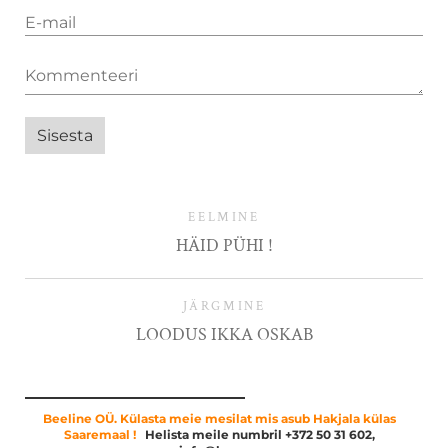
EELMINE
HÄID PÜHI !
JÄRGMINE
LOODUS IKKA OSKAB
Beeline OÜ. Külasta meie mesilat mis asub Hakjala külas
Saaremaal !
Helista meile numbril +372 50 31 602,